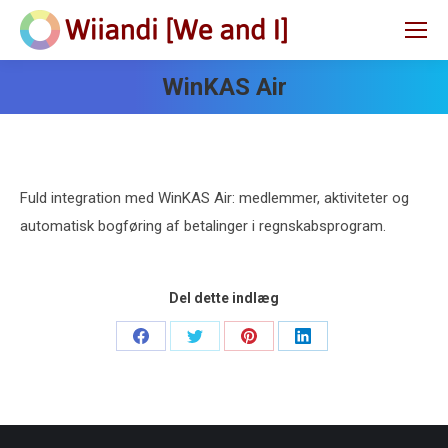
WinKAS Air
Fuld integration med WinKAS Air: medlemmer, aktiviteter og
automatisk bogføring af betalinger i regnskabsprogram.
Del dette indlæg
Share
Share
Share
Share
on
on
on
on
Facebook
Twitter
Pinterest
LinkedIn