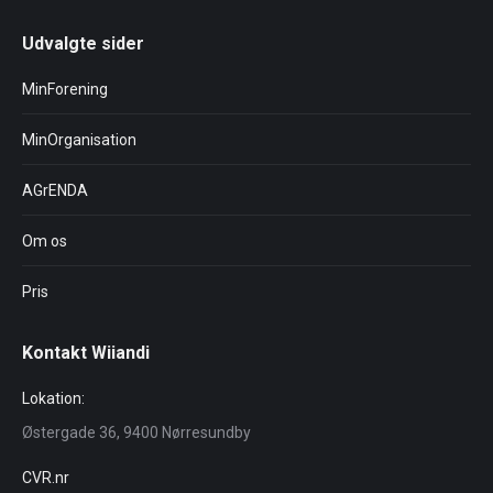
Udvalgte sider
MinForening
MinOrganisation
AGrENDA
Om os
Pris
Kontakt Wiiandi
Lokation:
Østergade 36, 9400 Nørresundby
CVR.nr