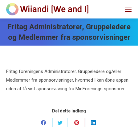
Fritag Administratorer, Gruppeledere
og Medlemmer fra sponsorvisninger
Fritag foreningens Administratorer, Gruppeledere og/eller
Medlemmer fra sponsorvisninger, hvormed I kan åbne appen
uden at få vist sponsorvisning fra MinForenings sponsorer.
Del dette indlæg
Share
Share
Share
Share
on
on
on
on