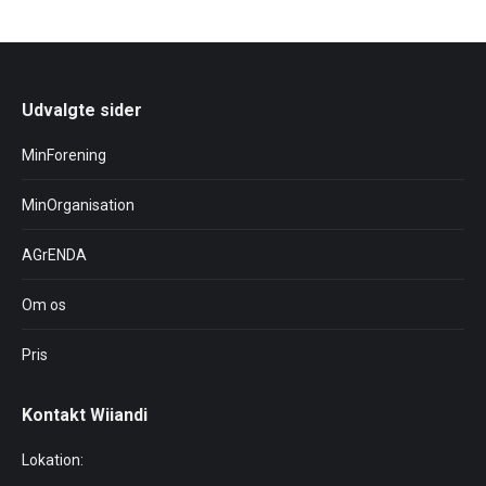
Facebook
Twitter
Pinterest
LinkedIn
Udvalgte sider
MinForening
MinOrganisation
AGrENDA
Om os
Pris
Kontakt Wiiandi
Lokation: