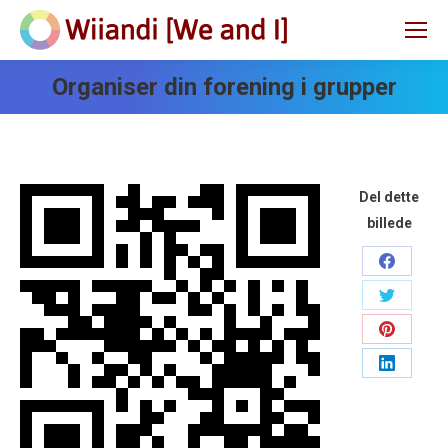
Organiser din forening i grupper
Del dette
billede
Share
on
Share
Faceboo
on
Share
Twitter
on
Share
Pinteres
on
LinkedIn