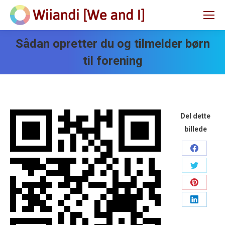
Sådan opretter du og tilmelder børn
til forening
Del dette
billede
Share
on
Share
Faceboo
on
Share
Twitter
on
Share
Pinteres
on