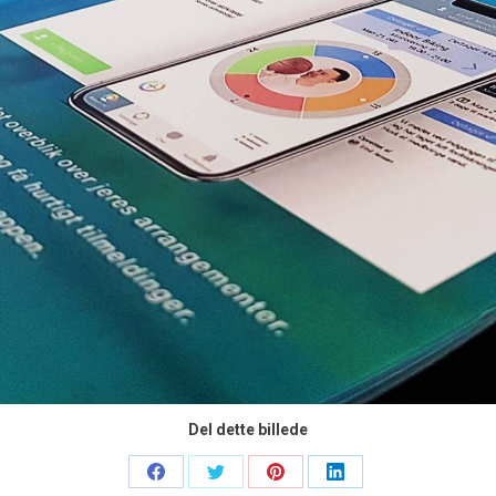
Del dette billede
Share
Share
Share
Share