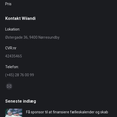
Pris
Kontakt Wiiandi
Lokation:
Østergade 36, 9400 Nørresundby
CVR.nr
42435465
Telefon:
(+45) 28 76 00 99
Find us on:
Mail
page
Seneste indlæg
opens
in
Få sponsor til at finansiere fælleskalender og skab
new