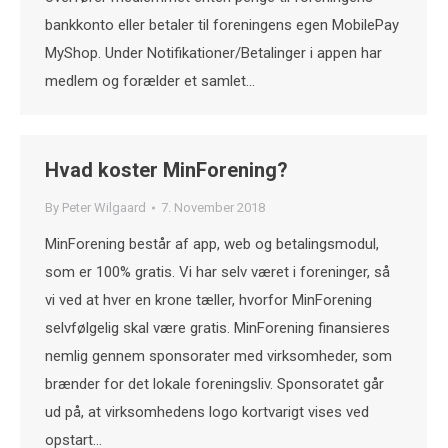
bankkonto eller betaler til foreningens egen MobilePay
MyShop. Under Notifikationer/Betalinger i appen har
medlem og forælder et samlet…
Hvad koster MinForening?
By
Peter Wilgaard
7. November 2018
MinForening består af app, web og betalingsmodul,
som er 100% gratis. Vi har selv været i foreninger, så
vi ved at hver en krone tæller, hvorfor MinForening
selvfølgelig skal være gratis. MinForening finansieres
nemlig gennem sponsorater med virksomheder, som
brænder for det lokale foreningsliv. Sponsoratet går
ud på, at virksomhedens logo kortvarigt vises ved
opstart…