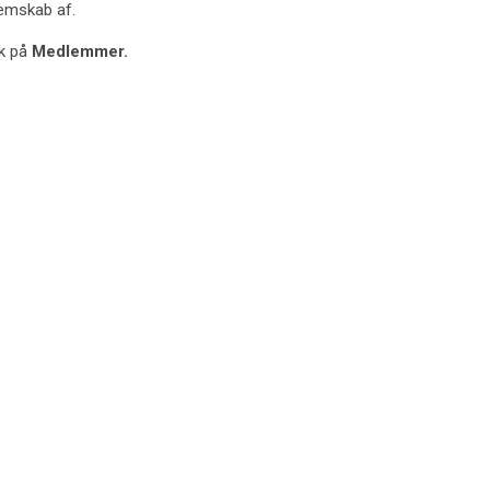
emskab af.
yk på
Medlemmer.