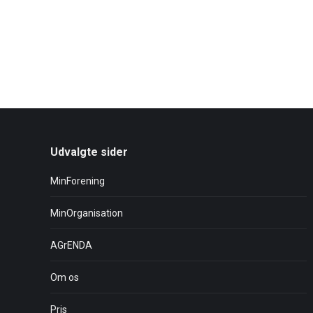
Udvalgte sider
MinForening
MinOrganisation
AGrENDA
Om os
Pris