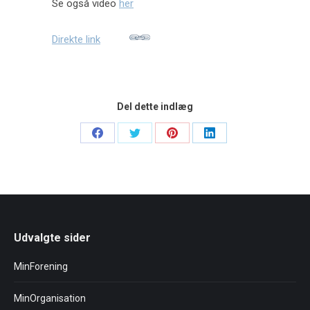
Se også video
her
Direkte link
Del dette indlæg
Share
Share
Share
Share
on
on
on
on
Facebook
Twitter
Pinterest
LinkedIn
Udvalgte sider
MinForening
MinOrganisation