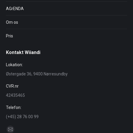
AGrENDA
Om os
Pris
Kontakt Wiiandi
Lokation:
Østergade 36, 9400 Nørresundby
CVR.nr
42435465
Telefon:
(+45) 28 76 00 99
Find us on: