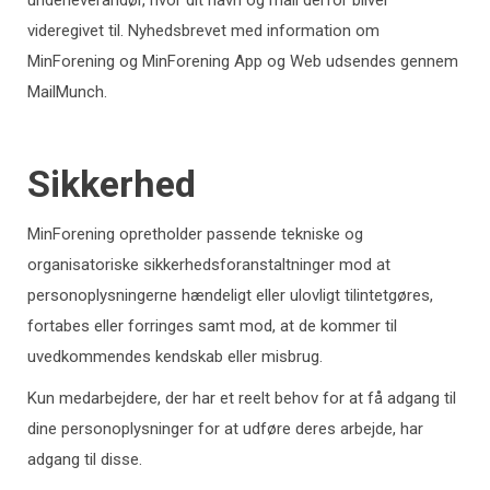
underleverandør, hvor dit navn og mail derfor bliver
videregivet til. Nyhedsbrevet med information om
MinForening og MinForening App og Web udsendes gennem
MailMunch.
Sikkerhed
MinForening opretholder passende tekniske og
organisatoriske sikkerhedsforanstaltninger mod at
personoplysningerne hændeligt eller ulovligt tilintetgøres,
fortabes eller forringes samt mod, at de kommer til
uvedkommendes kendskab eller misbrug.
Kun medarbejdere, der har et reelt behov for at få adgang til
dine personoplysninger for at udføre deres arbejde, har
adgang til disse.