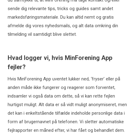
du samtykke til, at MinForening må tage kontakt og/eller
sende dig relevante tips, tricks og guides samt andet
markedsføringsmateriale. Du kan altid nemt og gratis
afmelde dig vores nyhedsmails, og alt data omkring din
tilmelding vil samtidigt blive slettet.
Hvad logger vi, hvis MinForening App
fejler?
Hvis MinForening App uventet lukker ned, ‘fryser’ eller på
anden måde ikke fungerer og reagerer som forventet,
indsamler vi også data om dette, så vi kan rette fejlen
hurtigst muligt. Alt data er så vidt muligt anonymiseret, men
det kan i enkeltstående tilfælde indeholde personlige data i
form af brugernavnet på telefonen. Vi sletter automatiske
fejlrapporter en måned efter, vi har fået og behandlet dem.