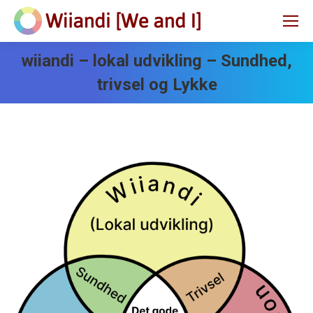
wiiandi – lokal udvikling – Sundhed,
trivsel og Lykke