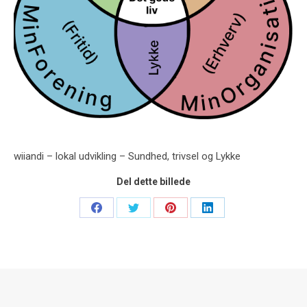
wiiandi – lokal udvikling – Sundhed, trivsel og Lykke
Del dette billede
Share
Share
Share
Share
on
on
on
on
Facebook
Twitter
Pinterest
LinkedIn