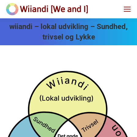
wiiandi – lokal udvikling – Sundhed,
trivsel og Lykke