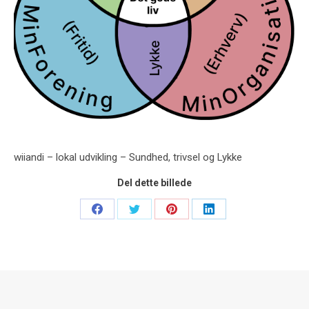
wiiandi – lokal udvikling – Sundhed, trivsel og Lykke
Del dette billede
Share
Share
Share
Share
on
on
on
on
Facebook
Twitter
Pinterest
LinkedIn