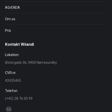
AGrENDA
Om os
Pris
Kontakt Wiiandi
Lokation:
Østergade 36, 9400 Nørresundby
CVR.nr
42435465
Telefon:
(+45) 28 76 00 99
Find us on: