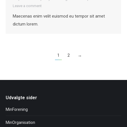
Leave a comment
Maecenas enim velit euismod eu tempor sit amet
dictum lorem.
1
2
→
Udvalgte sider
MinForening
MinOrganisation