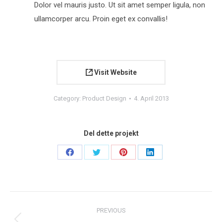
Dolor vel mauris justo. Ut sit amet semper ligula, non
ullamcorper arcu. Proin eget ex convallis!
Visit Website
Category:
Product Design
4. April 2013
Del dette projekt
Share
Share
Share
Share
on
on
on
on
Facebook
Twitter
Pinterest
LinkedIn
Project
PREVIOUS