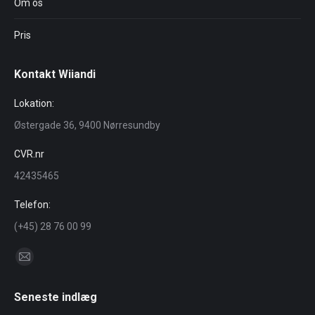
Om os
Pris
Kontakt Wiiandi
Lokation:
Østergade 36, 9400 Nørresundby
CVR.nr
42435465
Telefon:
(+45) 28 76 00 99
Find us on:
Mail
page
Seneste indlæg
opens