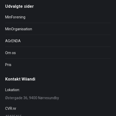
Udvalgte sider
MinForening
MinOrganisation
AGrENDA
Om os
Pris
Kontakt Wiiandi
Lokation:
Østergade 36, 9400 Nørresundby
CVR.nr