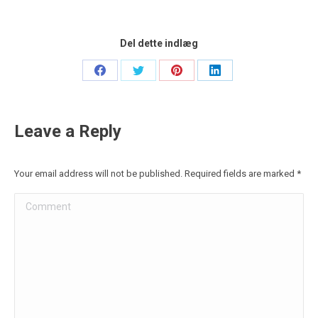
Del dette indlæg
Share
Share
Share
Share
on
on
on
on
Facebook
Twitter
Pinterest
LinkedIn
Leave a Reply
Your email address will not be published. Required fields are marked
*
Comment