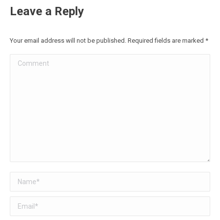
Facebook
Twitter
Pinterest
LinkedIn
Leave a Reply
Your email address will not be published. Required fields are marked
*
Comment
Name *
Email *