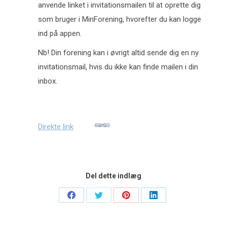
anvende linket i invitationsmailen til at oprette dig
som bruger i MinForening, hvorefter du kan logge
ind på appen.
Nb! Din forening kan i øvrigt altid sende dig en ny
invitationsmail, hvis du ikke kan finde mailen i din
inbox.
Direkte link
Del dette indlæg
Share
Share
Share
Share
on
on
on
on