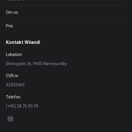
Om os
Pris
Kontakt Wiiandi
Lokation:
Østergade 36, 9400 Nørresundby
CVR.nr
42435465
Telefon:
(+45) 28 76 00 99
Find us on:
Mail
page