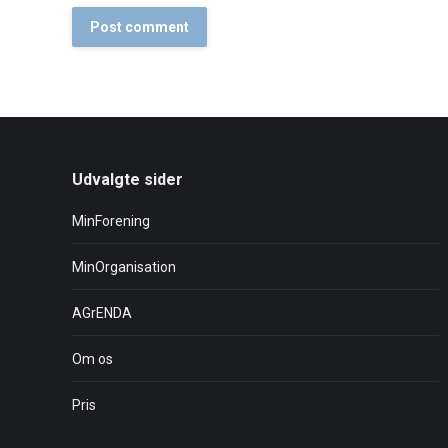
Post comment
Udvalgte sider
MinForening
MinOrganisation
AGrENDA
Om os
Pris