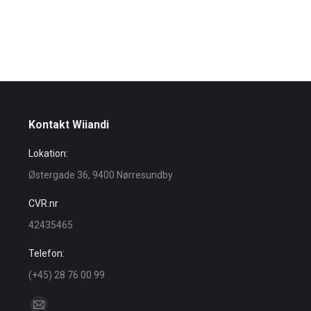
Kontakt Wiiandi
Lokation:
Østergade 36, 9400 Nørresundby
CVR.nr
42435465
Telefon:
(+45) 28 76 00 99
Find us on: