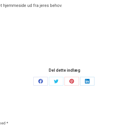
et hjemmeside ud fra jeres behov.
Del dette indlæg
Share
Share
Share
Share
on
on
on
on
Facebook
Twitter
Pinterest
LinkedIn
rked
*