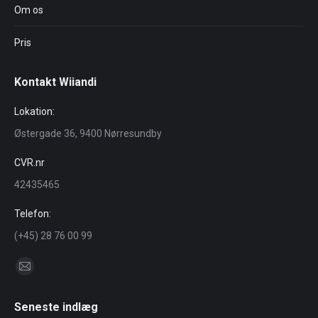
Om os
Pris
Kontakt Wiiandi
Lokation:
Østergade 36, 9400 Nørresundby
CVR.nr
42435465
Telefon:
(+45) 28 76 00 99
Find us on:
Mail
page
Seneste indlæg
opens