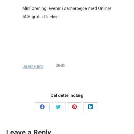
MinForening leverer i samarbejde med Onlime
5GB gratis fildeling.
Direkte link
Del dette indlæg
Share
Share
Share
Share
on
on
on
on
Facebook
Twitter
Pinterest
LinkedIn
Leave a Reply