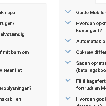
b
k i app
Guide MobileP
b
bruger?
Hvordan opkr
kontingent?
selvstændig
b
Automatisk o
b
f mit barn om
Opkræv differ
b
Sådan oprette
iteter i et
(betalingsboo
b
Få tilbageført
eroplysninger?
fortrudt en M
b
skab i en
Hvordan godk