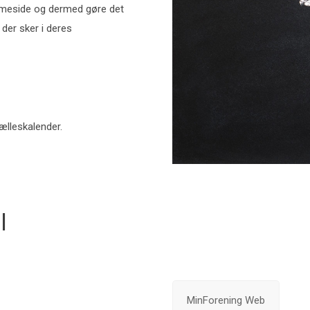
emmeside og dermed gøre det
der sker i deres
ælleskalender.
l
MinForening Web