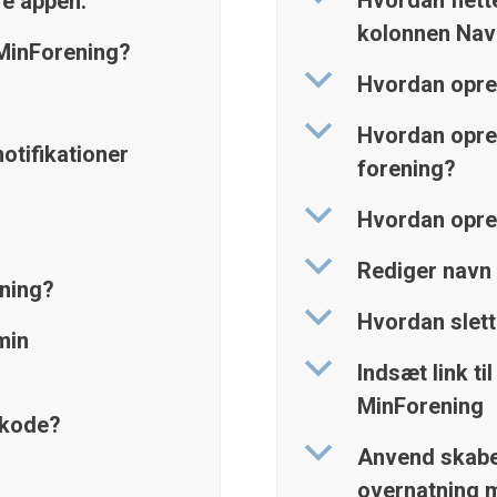
Hvordan flett
re appen.
kolonnen Nav
 MinForening?
b
Hvordan opret
b
Hvordan opret
otifikationer
forening?
b
Hvordan opret
b
Rediger navn 
ning?
b
Hvordan slett
min
b
Indsæt link t
MinForening
skode?
b
Anvend skabelo
overnatning 