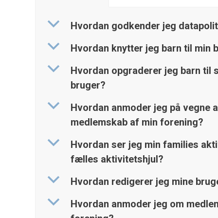
b
Hvordan godkender jeg datapoliti
b
Hvordan knytter jeg barn til min 
b
Hvordan opgraderer jeg barn til 
bruger?
b
Hvordan anmoder jeg på vegne a
medlemskab af min forening?
b
Hvordan ser jeg min families aktiv
fælles aktivitetshjul?
b
Hvordan redigerer jeg mine brug
b
Hvordan anmoder jeg om medlem