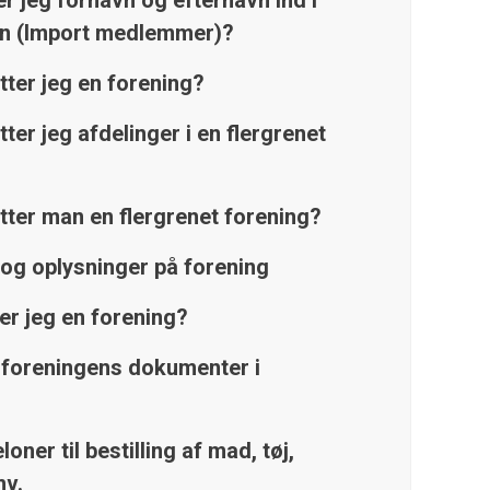
er jeg fornavn og efternavn ind i
n (Import medlemmer)?
ter jeg en forening?
ter jeg afdelinger i en flergrenet
ter man en flergrenet forening?
og oplysninger på forening
er jeg en forening?
il foreningens dokumenter i
ner til bestilling af mad, tøj,
mv.