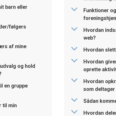
t barn eller
b
Funktioner og 
foreningshj
der/følgers
b
Hvordan indsæ
web?
værs af mine
b
Hvordan slett
b
Hvordan giver
 udvalg og hold
oprette aktivi
?
b
Hvordan opkr
il en gruppe
som deltager 
b
Sådan kommer
til min
b
Hvordan deler