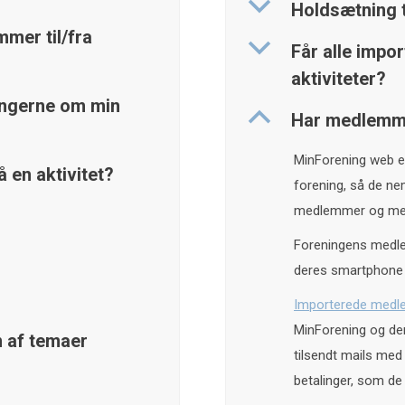
b
Holdsætning 
mmer til/fra
b
Får alle imp
aktiviteter?
ingerne om min
B
Har medlemme
MinForening web er
 en aktivitet?
forening, så de nem
medlemmer og me
Foreningens medl
deres smartphone 
Importerede med
MinForening og der
n af temaer
tilsendt mails med
betalinger, som de i