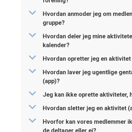
forening?
b
Hvordan anmoder jeg om medlem
gruppe?
b
Hvordan deler jeg mine aktivitet
kalender?
b
Hvordan opretter jeg en aktivitet
b
Hvordan laver jeg ugentlige gent
(app)?
b
Jeg kan ikke oprette aktiviteter,
b
Hvordan sletter jeg en aktivitet (
b
Hvorfor kan vores medlemmer i
de deltager eller ej?