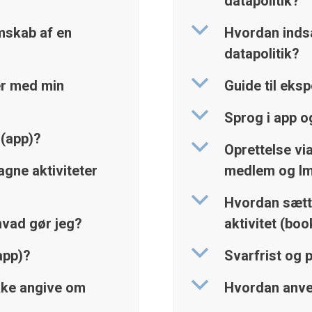
datapolitik?
b
skab af en
Hvordan inds
datapolitik?
b
er med min
Guide til eks
b
Sprog i app o
 (app)?
b
Oprettelse via
agne aktiviteter
medlem og Im
b
Hvordan sætte
 hvad gør jeg?
aktivitet (boo
b
app)?
Svarfrist og p
b
kke angive om
Hvordan anve