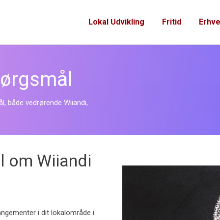
Lokal Udvikling
Fritid
Erhve
spørgsmål
ål, både vedrørende Wiiandi,
l om Wiiandi
angementer i dit lokalområde i