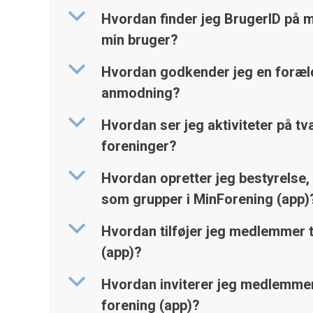
b
Hvordan finder jeg BrugerID på mi
min bruger?
b
Hvordan godkender jeg en foræl
anmodning?
b
Hvordan ser jeg aktiviteter på t
foreninger?
b
Hvordan opretter jeg bestyrelse,
som grupper i MinForening (app)
b
Hvordan tilføjer jeg medlemmer t
(app)?
b
Hvordan inviterer jeg medlemmer 
forening (app)?