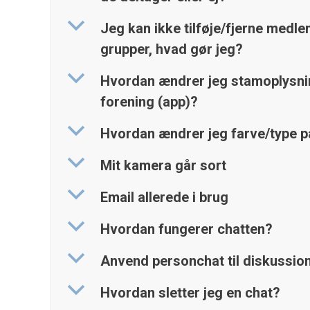
b
Jeg kan ikke tilføje/fjerne medle
grupper, hvad gør jeg?
b
Hvordan ændrer jeg stamoplysn
forening (app)?
b
Hvordan ændrer jeg farve/type på
b
Mit kamera går sort
b
Email allerede i brug
b
Hvordan fungerer chatten?
b
Anvend personchat til diskussio
b
Hvordan sletter jeg en chat?