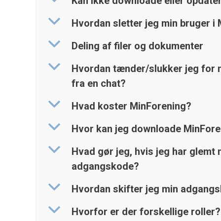
Kan ikke downloade eller opdate
b
Hvordan sletter jeg min bruger i
b
Deling af filer og dokumenter
b
Hvordan tænder/slukker jeg for n
fra en chat?
b
Hvad koster MinForening?
b
Hvor kan jeg downloade MinFore
b
Hvad gør jeg, hvis jeg har glemt 
adgangskode?
b
Hvordan skifter jeg min adgang
b
Hvorfor er der forskellige roller?