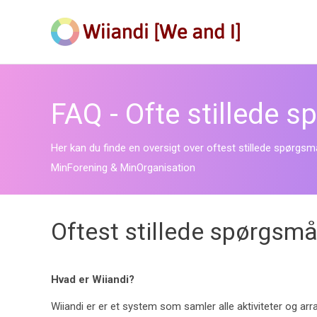
FAQ - Ofte stillede 
Her kan du finde en oversigt over oftest stillede spørgsm
MinForening & MinOrganisation
Oftest stillede spørgsmå
Hvad er Wiiandi?
Wiiandi er er et system som samler alle aktiviteter og arr