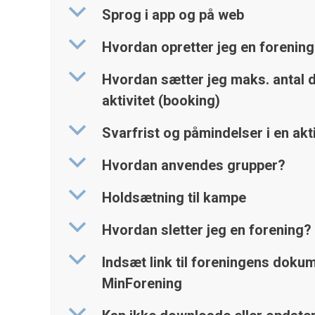
b
Sprog i app og på web
b
Hvordan opretter jeg en forening
b
Hvordan sætter jeg maks. antal d
aktivitet (booking)
b
Svarfrist og påmindelser i en akti
b
Hvordan anvendes grupper?
b
Holdsætning til kampe
b
Hvordan sletter jeg en forening?
b
Indsæt link til foreningens dokum
MinForening
b