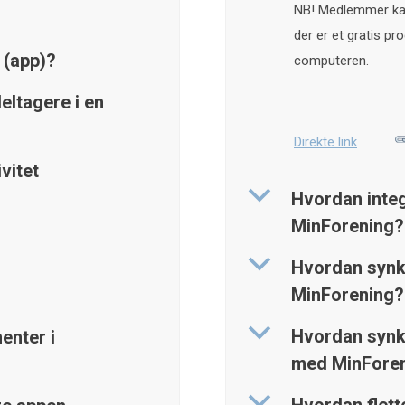
NB! Medlemmer kan
der er et gratis p
 (app)?
computeren.
eltagere i en
Direkte link
vitet
b
Hvordan inte
MinForening?
b
Hvordan synk
MinForening?
b
Hvordan synk
enter i
med MinFore
b