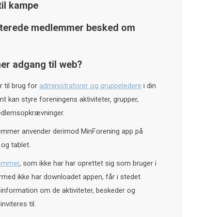
til kampe
orterede medlemmer besked om
r adgang til web?
 til brug for
administratorer og gruppeledere
i din
t kan styre foreningens aktiviteter, grupper,
dlemsopkrævninger.
emmer anvender derimod MinForening app på
og tablet.
lemmer
, som ikke har har oprettet sig som bruger i
med ikke har downloadet appen, får i stedet
 information om de aktiviteter, beskeder og
nviteres til.